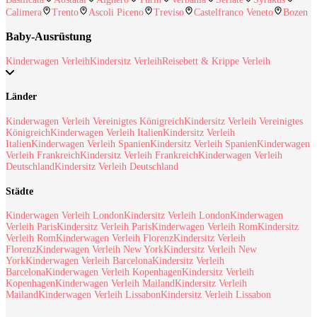
Calimera
Trento
Ascoli Piceno
Treviso
Castelfranco Veneto
Bozen
Baby-Ausrüstung
Kinderwagen Verleih
Kindersitz Verleih
Reisebett & Krippe Verleih
Länder
Kinderwagen Verleih Vereinigtes Königreich
Kindersitz Verleih Vereinigtes
Königreich
Kinderwagen Verleih Italien
Kindersitz Verleih
Italien
Kinderwagen Verleih Spanien
Kindersitz Verleih Spanien
Kinderwagen
Verleih Frankreich
Kindersitz Verleih Frankreich
Kinderwagen Verleih
Deutschland
Kindersitz Verleih Deutschland
Städte
Kinderwagen Verleih London
Kindersitz Verleih London
Kinderwagen
Verleih Paris
Kindersitz Verleih Paris
Kinderwagen Verleih Rom
Kindersitz
Verleih Rom
Kinderwagen Verleih Florenz
Kindersitz Verleih
Florenz
Kinderwagen Verleih New York
Kindersitz Verleih New
York
Kinderwagen Verleih Barcelona
Kindersitz Verleih
Barcelona
Kinderwagen Verleih Kopenhagen
Kindersitz Verleih
Kopenhagen
Kinderwagen Verleih Mailand
Kindersitz Verleih
Mailand
Kinderwagen Verleih Lissabon
Kindersitz Verleih Lissabon