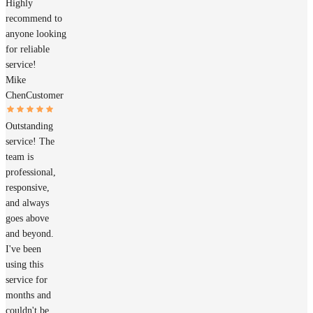
Highly
recommend to
anyone looking
for reliable
service!
Mike
Chen
Customer
Outstanding
service! The
team is
professional,
responsive,
and always
goes above
and beyond.
I've been
using this
service for
months and
couldn't be