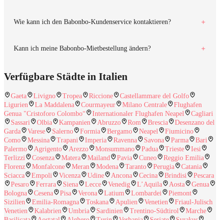
Wie kann ich den Babonbo-Kundenservice kontaktieren?
Kann ich meine Babonbo-Mietbestellung ändern?
Verfügbare Städte in Italien
Gaeta
Livigno
Tropea
Riccione
Castellammare del Golfo
Ligurien
La Maddalena
Courmayeur
Milano Centrale
Flughafen
Genua "Cristoforo Colombo“
Internationaler Flughafen Neapel
Cagliari
Sassari
Olbia
Kampanien
Abruzzo
Rom
Brescia
Desenzano del
Garda
Varese
Salerno
Formia
Bergamo
Neapel
Fiumicino
Como
Messina
Trapani
Imperia
Ravenna
Savona
Parma
Bari
Palermo
Agrigento
Arezzo
Monsummano
Padua
Trieste
Iesi
Terlizzi
Cosenza
Matera
Mailand
Pavia
Cuneo
Reggio Emilia
Florenz
Monfalcone
Meran
Modena
Taranto
Perugia
Catania
Sciacca
Empoli
Vicenza
Udine
Ancona
Cecina
Brindisi
Pescara
Pesaro
Ferrara
Siena
Lecce
Venedig
L’Aquila
Aosta
Genua
Bologna
Cesena
Pisa
Verona
Latium
Lombardei
Piemont
Sizilien
Emilia-Romagna
Toskana
Apulien
Venetien
Friaul-Julisch
Venetien
Kalabrien
Umbria
Sardinien
Trentino-Südtirol
Marche
Basilicata
Aostatal
Alghero
Turin
Verbania
Seriate
Syrakus