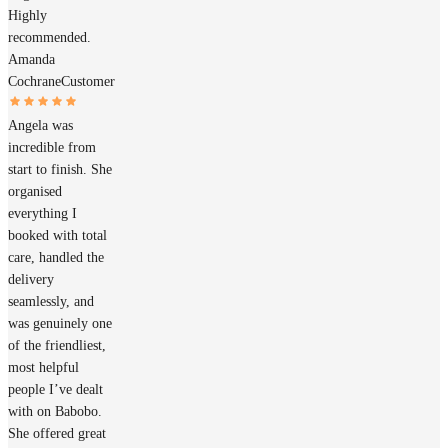
Highly
recommended.
Amanda
Cochrane
Customer
Angela was
incredible from
start to finish. She
organised
everything I
booked with total
care, handled the
delivery
seamlessly, and
was genuinely one
of the friendliest,
most helpful
people I’ve dealt
with on Babobo.
She offered great