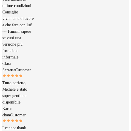
ottime condizioni.
Consiglio
vivamente di avere
a che fare con lui!
--- Fammi sapere
se vuoi una
versione più
formale o
informale.
Clara
Serretta
Customer
Tutto perfetto,
Michele è stato
super gentile e
disponibile.
Karen
chan
Customer
I cannot thank