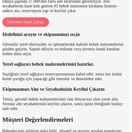
Dünya çapında 27.000'den fazla aile tarafından güveniliyor. Aile
seyahatlerini basit hale getiren #1 bebek malzemesi kiralama hizmeti -
sadece ara, rezervasyon yap ve keyfini çıkar.
Babonbo Nasıl Çalışır
Hedefinizi arayın ve ekipmanınızı seçin
Güvenilir yerel ebeveynler ve işletmelerden kaliteli bebek malzemelerini
gözden geçirin. Sepete ekleyin ve teslimat veya ücretsiz kendi kendine
teslim alma seçin.
Yerel sağlayıcı bebek malzemelerinizi hazırlar.
Seçtiğiniz yerel sağlayıcı rezervasyonunuzu kabul eder, sonra her ürünü
kendi çocuğu için yapacağı gibi temizler ve dezenfekte eder.
Ekipmanınızı Alın ve Seyahatinizin Keyfini Çıkarın
Temiz, güvenli bebek malzemelerinizi tam ihtiyacınız olan yerde alın.
Stressiz aile seyahatlerinin keyfini çıkarın, sonra işiniz bittiğinde basitçe
iade edin.
Müşteri Değerlendirmeleri
Babonbo'nun ailelerin daha hafif, güvenli ve stressiz seyahat etmelerine