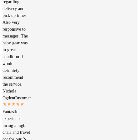
regarding
delivery and
pick up times.
Also very
responsive to
messages. The
baby gear was
in great
condition. I
would
definitely
recommend
the service.
Nichola
Ogden
Customer
Fantastic
experience
hiring a high
chair and travel
cot for our 2-