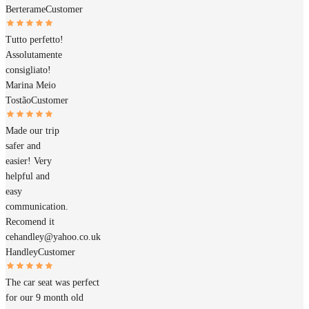
Berterame
Customer
Tutto perfetto!
Assolutamente
consigliato!
Marina Meio
Tostão
Customer
Made our trip
safer and
easier! Very
helpful and
easy
communication.
Recomend it
cehandley@yahoo.co.uk
Handley
Customer
The car seat was perfect
for our 9 month old