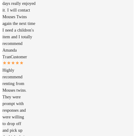
days really enjoyed
it. I will contact
Mouses Twins
again the next time
I need a children's
item and I totally
recommend
Amanda
Tran
Customer
Highly
recommend
renting from
Mouses twins.
They were
prompt with
responses and
were willing
to drop off
and pick up