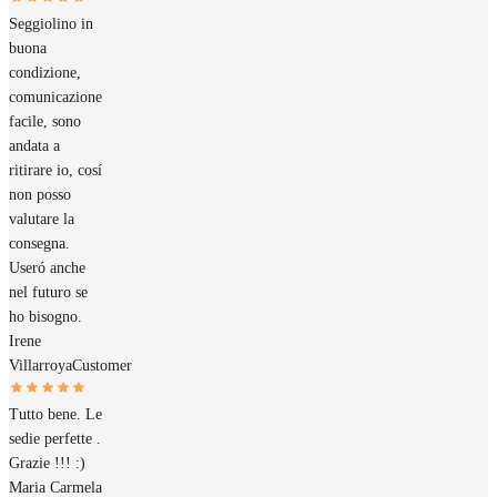
Seggiolino in
buona
condizione,
comunicazione
facile, sono
andata a
ritirare io, cosí
non posso
valutare la
consegna.
Useró anche
nel futuro se
ho bisogno.
Irene
Villarroya
Customer
Tutto bene. Le
sedie perfette .
Grazie !!! :)
Maria Carmela