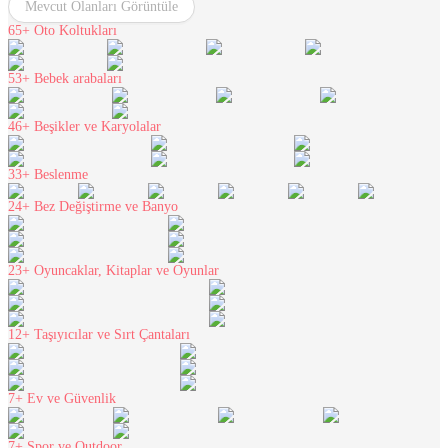
Mevcut Olanları Görüntüle
65+
Oto Koltukları
53+
Bebek arabaları
46+
Beşikler ve Karyolalar
33+
Beslenme
24+
Bez Değiştirme ve Banyo
23+
Oyuncaklar, Kitaplar ve Oyunlar
12+
Taşıyıcılar ve Sırt Çantaları
7+
Ev ve Güvenlik
7+
Spor ve Outdoor