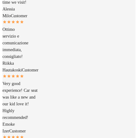
time we visit!
Alessia
Milo
Customer
Ottimo
servizio e
comunicazione
immediata,
consigliato!
Riikka
Hautakoski
Customer
Very good
experience! Car seat
was like a new and
our kid love it!
Highly
recommended!
Emoke
Izer
Customer