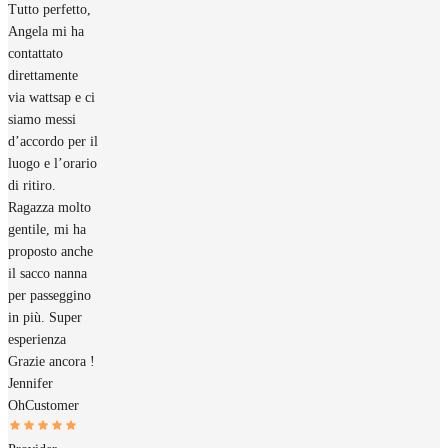
Tutto perfetto,
Angela mi ha
contattato
direttamente
via wattsap e ci
siamo messi
d’accordo per il
luogo e l’orario
di ritiro.
Ragazza molto
gentile, mi ha
proposto anche
il sacco nanna
per passeggino
in più. Super
esperienza
Grazie ancora !
Jennifer
Oh
Customer