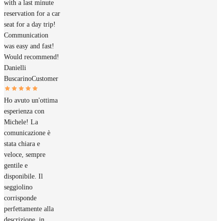
with a last minute
reservation for a car
seat for a day trip!
Communication
was easy and fast!
Would recommend!
Danielli
Buscarino
Customer
Ho avuto un'ottima
esperienza con
Michele! La
comunicazione è
stata chiara e
veloce, sempre
gentile e
disponibile. Il
seggiolino
corrisponde
perfettamente alla
descrizione, in