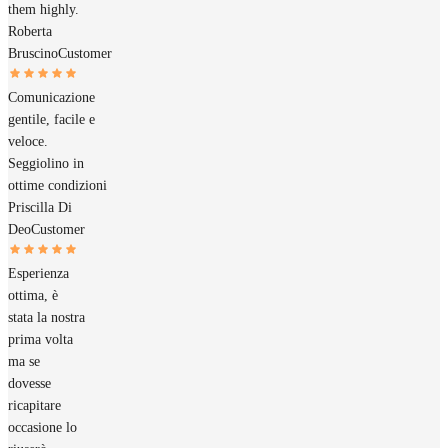
them highly.
Roberta
Bruscino
Customer
Comunicazione
gentile, facile e
veloce.
Seggiolino in
ottime condizioni
Priscilla Di
Deo
Customer
Esperienza
ottima, è
stata la nostra
prima volta
ma se
dovesse
ricapitare
occasione lo