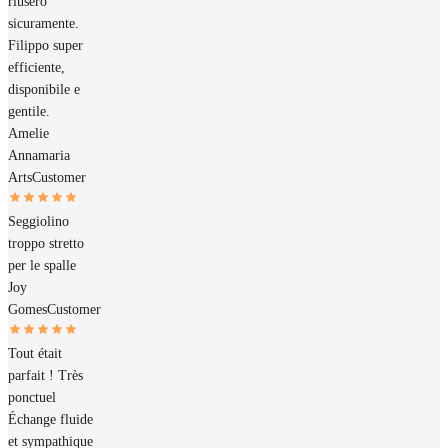
riuserò
sicuramente.
Filippo super
efficiente,
disponibile e
gentile.
Amelie
Annamaria
Arts
Customer
Seggiolino
troppo stretto
per le spalle
Joy
Gomes
Customer
Tout était
parfait ! Très
ponctuel
Échange fluide
et sympathique