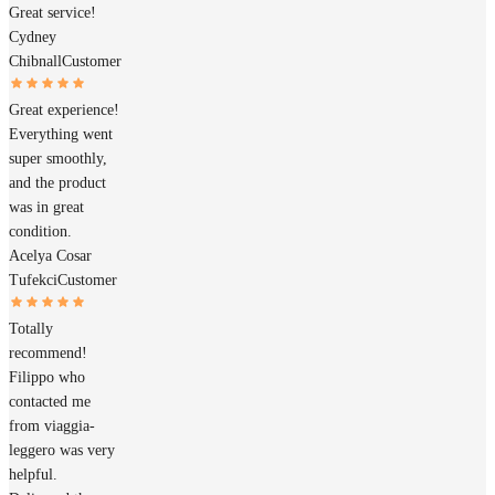
Great service!
Cydney
Chibnall
Customer
Great experience!
Everything went
super smoothly,
and the product
was in great
condition.
Acelya Cosar
Tufekci
Customer
Totally
recommend!
Filippo who
contacted me
from viaggia-
leggero was very
helpful.