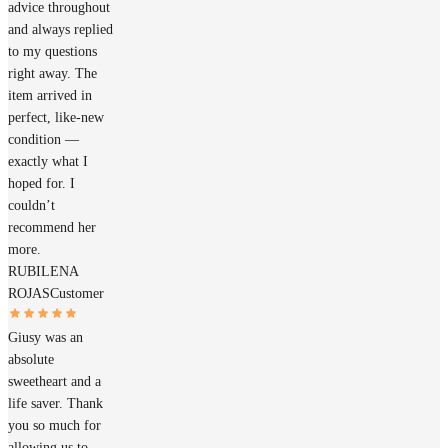
advice throughout
and always replied
to my questions
right away. The
item arrived in
perfect, like‑new
condition —
exactly what I
hoped for. I
couldn’t
recommend her
more.
RUBILENA
ROJAS
Customer
Giusy was an
absolute
sweetheart and a
life saver. Thank
you so much for
allowing us to