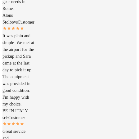
gear needs in
Rome.
Alons
Stolbovs
Customer
It was plain and
simple. We met at
the airport for the
pickup and Sara
came at the last
day to pick it up.
The equipment
was provided in
good condition.
I'm happy with
my choice.
BE IN ITALY
srls
Customer
Great service
and