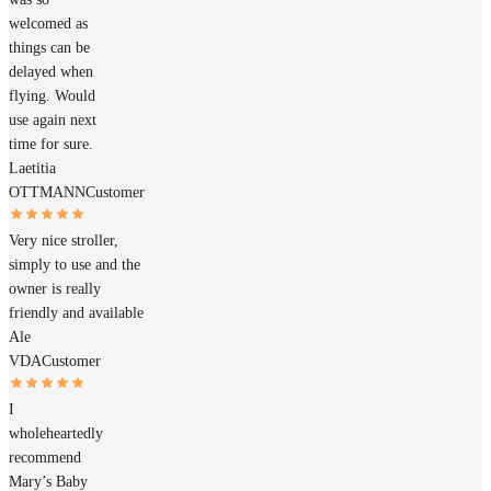
welcomed as
things can be
delayed when
flying. Would
use again next
time for sure.
Laetitia
OTTMANN
Customer
Very nice stroller,
simply to use and the
owner is really
friendly and available
Ale
VDA
Customer
I
wholeheartedly
recommend
Mary’s Baby