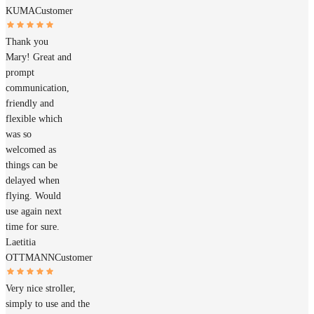
KUMA
Customer
Thank you
Mary! Great and
prompt
communication,
friendly and
flexible which
was so
welcomed as
things can be
delayed when
flying. Would
use again next
time for sure.
Laetitia
OTTMANN
Customer
Very nice stroller,
simply to use and the