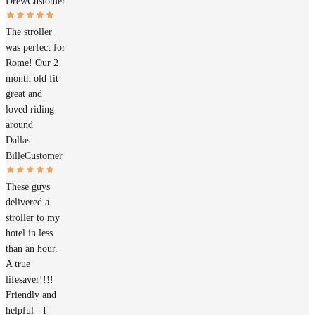
Drew
Customer
The stroller
was perfect for
Rome! Our 2
month old fit
great and
loved riding
around
Dallas
Bille
Customer
These guys
delivered a
stroller to my
hotel in less
than an hour.
A true
lifesaver!!!!
Friendly and
helpful - I