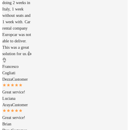
doing 2 weeks in
Italy, 1 week
without seats and
1 week with. Car
rental company
Europcar was not
able to deliver.
This was a great
solution for us.👍
👌
Francesco
Cogliati
Dezza
Customer
Great service!
Luciana
Araya
Customer
Great service!
Brian