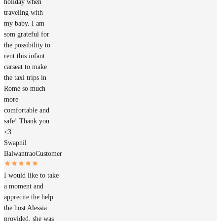
holiday when
traveling with
my baby. I am
som grateful for
the possibility to
rent this infant
carseat to make
the taxi trips in
Rome so much
more
comfortable and
safe! Thank you
<3
Swapnil
Balwantrao
Customer
I would like to take
a moment and
apprecite the help
the host Alessia
provided, she was