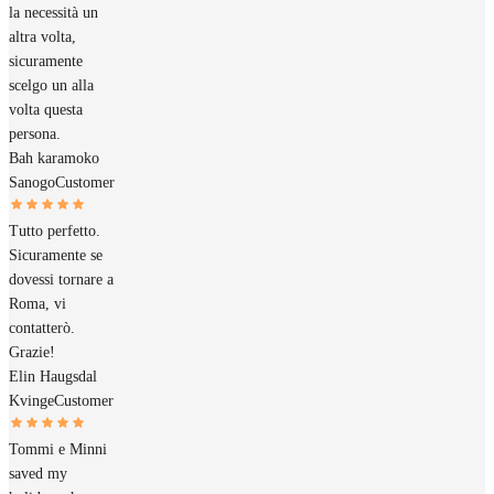
la necessità un
altra volta,
sicuramente
scelgo un alla
volta questa
persona.
Bah karamoko
Sanogo
Customer
Tutto perfetto.
Sicuramente se
dovessi tornare a
Roma, vi
contatterò.
Grazie!
Elin Haugsdal
Kvinge
Customer
Tommi e Minni
saved my