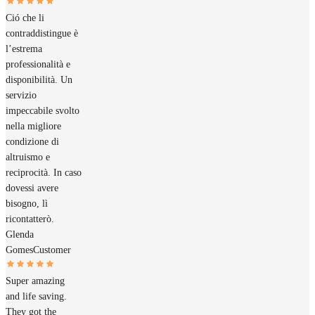
Ció che li
contraddistingue è
l’estrema
professionalità e
disponibilità. Un
servizio
impeccabile svolto
nella migliore
condizione di
altruismo e
reciprocità. In caso
dovessi avere
bisogno, lì
ricontatterò.
Glenda
Gomes
Customer
Super amazing
and life saving.
They got the