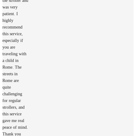
the stroller and
was very
patient. I
highly
recommend
this service,
especially if
you are
traveling with
a child in
Rome. The
streets in
Rome are
quite
challenging
for regular
strollers, and
this service
gave me real
peace of mind.
Thank you