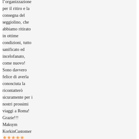
l’organizzazione
per il ritiro e la
consegna del
seggiolino, che
abbiamo ritirato
in ottime
condizioni, tutto
sanificato ed
incelofanato,
come nuovo!
Sono davvero
felice di averla
conosciuta la
ricontatterò
sicuramente per i
nostri prossimi
viaggi a Roma!
Grazie!!!
Maksym
Korkin
Customer