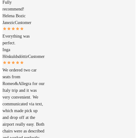
Fully
recommend!
Helena Bozic
Janezic
Customer
Everything was
perfect.
Inga
Höskuldsdóttir
Customer
We ordered two car
seats from
Romeo&Allegra for our
Italy trip and it was
very convenient. We
communicated via text,
which made pick up
and drop off at the
airport really easy. Both
chairs were as described
and worked perfectly