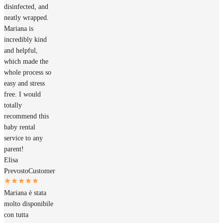
disinfected, and
neatly wrapped.
Mariana is
incredibly kind
and helpful,
which made the
whole process so
easy and stress
free. I would
totally
recommend this
baby rental
service to any
parent!
Elisa
Prevosto
Customer
Mariana è stata
molto disponibile
con tutta