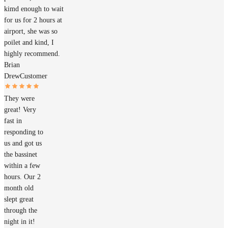
kimd enough to wait
for us for 2 hours at
airport, she was so
poilet and kind, I
highly recommend.
Brian
Drew
Customer
They were
great! Very
fast in
responding to
us and got us
the bassinet
within a few
hours. Our 2
month old
slept great
through the
night in it!