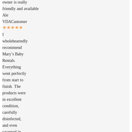
owner is really
friendly and available
Ale
VDA
Customer
I
wholeheartedly
recommend
Mary’s Baby
Rentals.
Everything
went perfectly
from start to
finish. The
products were
in excellent
condition,
carefully
disinfected,
and even
wrapped in