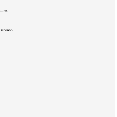
mines.
 Babonbo.