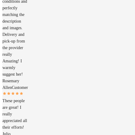
conditions and
perfectly
matching the
description
and images.
Delivery and
pick-up from
the provider
really
Amazing! I
warmly
suggest her!
Rosemary
Allen
Customer
These people
are great! I
really
appreciated all
their efforts!
Julio