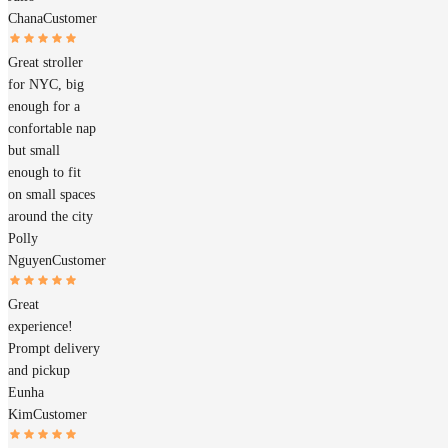
Chana
Customer
Great stroller
for NYC, big
enough for a
confortable nap
but small
enough to fit
on small spaces
around the city
Polly
Nguyen
Customer
Great
experience!
Prompt delivery
and pickup
Eunha
Kim
Customer