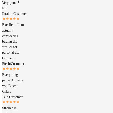
Very good!!
Nur
Ibrahim
Customer
Excellent. I am
actually
considering
buying the
stroller for
personal use!
Giuliano
Picchi
Customer
Everything
perfect! Thank
you Busra!
Chiara
Telo'
Customer
Stroller in