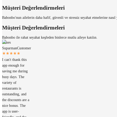
Müşteri Değerlendirmeleri
Babonbo'nun ailelerin daha hafif, güvenli ve stressiz seyahat etmelerine nası
Müşteri Değerlendirmeleri
Babonbo ile rahat seyahat keşfeden binlerce mutlu aileye katılın.
James
Suparman
Customer
I can't thank this
app enough for
saving me during
busy days. The
variety of
restaurants is
outstanding, and
the discounts are a
nice bonus. The
app is user-