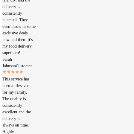
friendly, and the
delivery is
consistently
punctual. They
even throw in some
exclusive deals
now and then. It's
my food delivery
superhero!
Sarah
Johnson
Customer
This service has
been a lifesaver
for my family.
The quality is
consistently
excellent and the
delivery is
always on time.
Highly