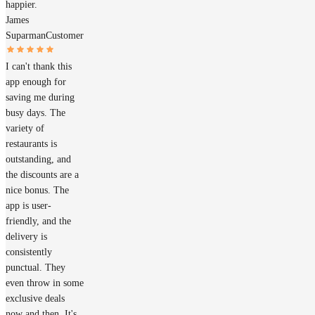
happier.
James
Suparman
Customer
I can't thank this
app enough for
saving me during
busy days. The
variety of
restaurants is
outstanding, and
the discounts are a
nice bonus. The
app is user-
friendly, and the
delivery is
consistently
punctual. They
even throw in some
exclusive deals
now and then. It's