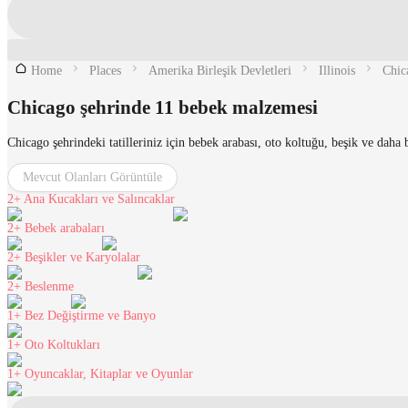
Home
Places
Amerika Birleşik Devletleri
Illinois
Chic
Chicago şehrinde 11 bebek malzemesi
Chicago şehrindeki tatilleriniz için bebek arabası, oto koltuğu, beşik ve dah
Mevcut Olanları Görüntüle
2+
Ana Kucakları ve Salıncaklar
2+
Bebek arabaları
2+
Beşikler ve Karyolalar
2+
Beslenme
1+
Bez Değiştirme ve Banyo
1+
Oto Koltukları
1+
Oyuncaklar, Kitaplar ve Oyunlar