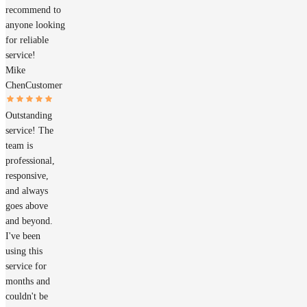
recommend to
anyone looking
for reliable
service!
Mike
Chen
Customer
Outstanding
service! The
team is
professional,
responsive,
and always
goes above
and beyond.
I've been
using this
service for
months and
couldn't be