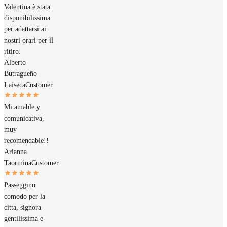
Valentina è stata
disponibilissima
per adattarsi ai
nostri orari per il
ritiro.
Alberto
Butragueño
Laiseca
Customer
Mi amable y
comunicativa,
muy
recomendable!!
Arianna
Taormina
Customer
Passeggino
comodo per la
citta, signora
gentilissima e