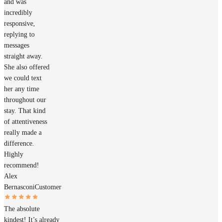
and was
incredibly
responsive,
replying to
messages
straight away.
She also offered
we could text
her any time
throughout our
stay. That kind
of attentiveness
really made a
difference.
Highly
recommend!
Alex
Bernasconi
Customer
The absolute
kindest! It’s already