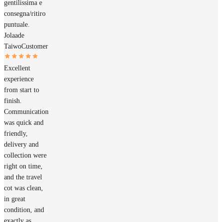
gentilissima e
consegna/ritiro
puntuale.
Jolaade
Taiwo
Customer
Excellent
experience
from start to
finish.
Communication
was quick and
friendly,
delivery and
collection were
right on time,
and the travel
cot was clean,
in great
condition, and
exactly as