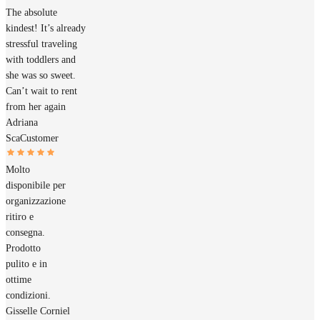
The absolute
kindest! It’s already
stressful traveling
with toddlers and
she was so sweet.
Can’t wait to rent
from her again
Adriana
Sca
Customer
Molto
disponibile per
organizzazione
ritiro e
consegna.
Prodotto
pulito e in
ottime
condizioni.
Gisselle Corniel