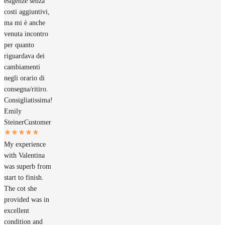
esigenze senza
costi aggiuntivi,
ma mi è anche
venuta incontro
per quanto
riguardava dei
cambiamenti
negli orario di
consegna/ritiro.
Consigliatissima!
Emily
Steiner
Customer
My experience
with Valentina
was superb from
start to finish.
The cot she
provided was in
excellent
condition and