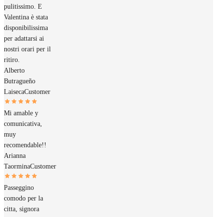
pulitissimo. E
Valentina è stata
disponibilissima
per adattarsi ai
nostri orari per il
ritiro.
Alberto
Butragueño
Laiseca
Customer
Mi amable y
comunicativa,
muy
recomendable!!
Arianna
Taormina
Customer
Passeggino
comodo per la
citta, signora