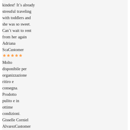
kindest! It’s already
stressful traveling
with toddlers and
she was so sweet.
Can’t wait to rent
from her again
Adriana
Sca
Customer
Molto
disponibile per
organizzazione
ritiro e
consegna.
Prodotto
pulito e in
ottime
condizioni.
Gisselle Corniel
Alvarez
Customer