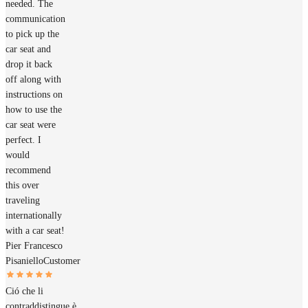
needed. The
communication
to pick up the
car seat and
drop it back
off along with
instructions on
how to use the
car seat were
perfect. I
would
recommend
this over
traveling
internationally
with a car seat!
Pier Francesco
Pisaniello
Customer
Ció che li
contraddistingue è