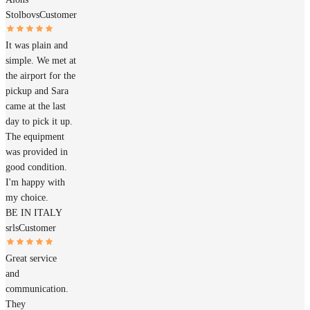
Stolbovs
Customer
It was plain and
simple. We met at
the airport for the
pickup and Sara
came at the last
day to pick it up.
The equipment
was provided in
good condition.
I'm happy with
my choice.
BE IN ITALY
srls
Customer
Great service
and
communication.
They