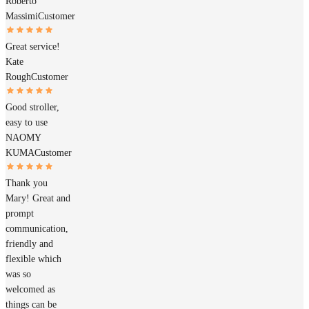
Roberto
Massimi
Customer
Great service!
Kate
Rough
Customer
Good stroller,
easy to use
NAOMY
KUMA
Customer
Thank you
Mary! Great and
prompt
communication,
friendly and
flexible which
was so
welcomed as
things can be