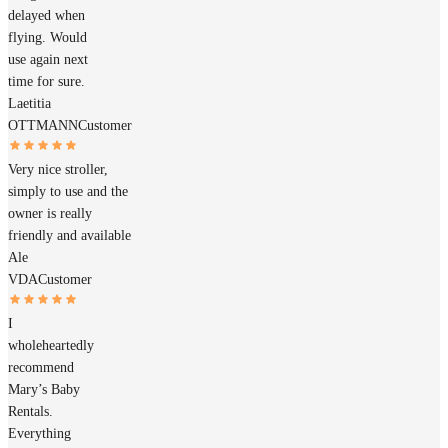
delayed when
flying. Would
use again next
time for sure.
Laetitia
OTTMANN
Customer
Very nice stroller,
simply to use and the
owner is really
friendly and available
Ale
VDA
Customer
I
wholeheartedly
recommend
Mary’s Baby
Rentals.
Everything