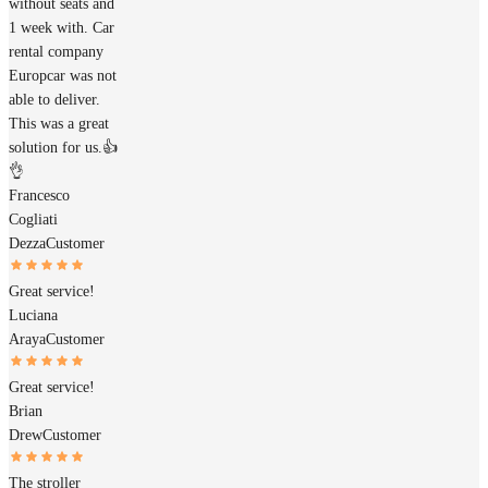
without seats and
1 week with. Car
rental company
Europcar was not
able to deliver.
This was a great
solution for us.👍
👌
Francesco
Cogliati
Dezza
Customer
Great service!
Luciana
Araya
Customer
Great service!
Brian
Drew
Customer
The stroller