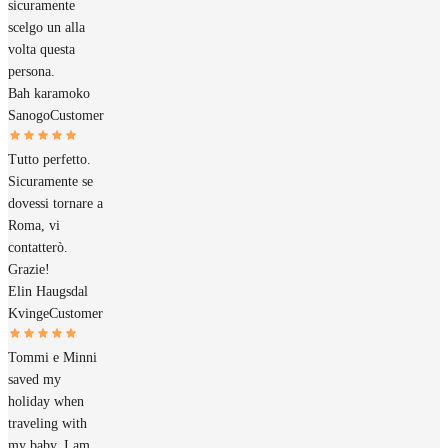
sicuramente
scelgo un alla
volta questa
persona.
Bah karamoko
Sanogo
Customer
Tutto perfetto.
Sicuramente se
dovessi tornare a
Roma, vi
contatterò.
Grazie!
Elin Haugsdal
Kvinge
Customer
Tommi e Minni
saved my
holiday when
traveling with
my baby. I am