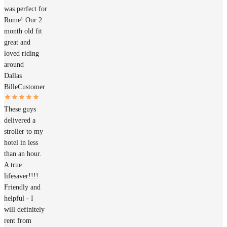
was perfect for
Rome! Our 2
month old fit
great and
loved riding
around
Dallas
Bille
Customer
These guys
delivered a
stroller to my
hotel in less
than an hour.
A true
lifesaver!!!!
Friendly and
helpful - I
will definitely
rent from