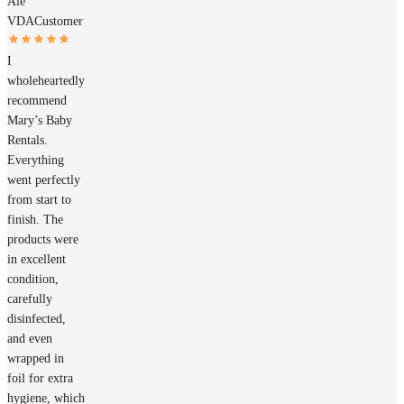
Ale
VDA
Customer
I
wholeheartedly
recommend
Mary’s Baby
Rentals.
Everything
went perfectly
from start to
finish. The
products were
in excellent
condition,
carefully
disinfected,
and even
wrapped in
foil for extra
hygiene, which