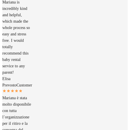
Mariana is
incredibly kind
and helpful,
which made the
whole process so
easy and stress
free. I would
totally
recommend this
baby rental
service to any
parent!
Elisa
Prevosto
Customer
Mariana è stata
molto disponibile
con tutta
l’organizzazione
per il ritiro e la
consegna del