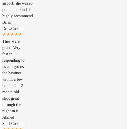
airport, she was so
poilet and kind, I
highly recommend.
Brian
Drew
Customer
They were
great! Very
fast in
responding to
us and got us
the bassinet
within a few
hours. Our 2
month old
slept great
through the
night in it!
Ahmed
Saleh
Customer