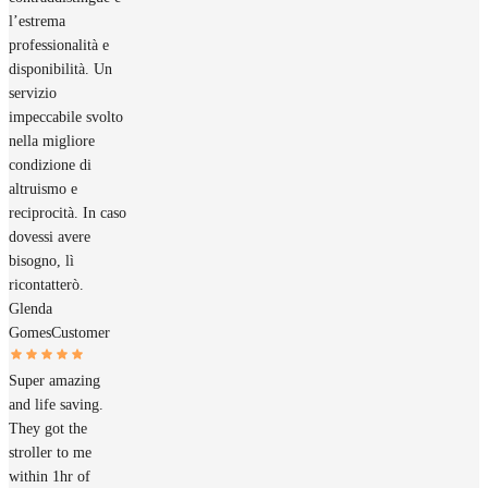
l’estrema
professionalità e
disponibilità. Un
servizio
impeccabile svolto
nella migliore
condizione di
altruismo e
reciprocità. In caso
dovessi avere
bisogno, lì
ricontatterò.
Glenda
Gomes
Customer
Super amazing
and life saving.
They got the
stroller to me
within 1hr of