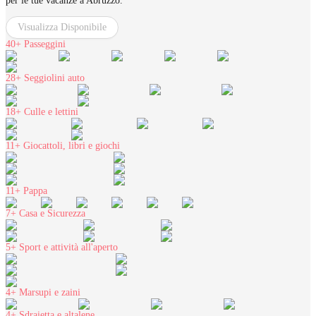
per le tue vacanze a Abruzzo.
Visualizza Disponibile
40+
Passeggini
28+
Seggiolini auto
18+
Culle e lettini
11+
Giocattoli, libri e giochi
11+
Pappa
7+
Casa e Sicurezza
5+
Sport e attività all'aperto
4+
Marsupi e zaini
4+
Sdraietta e altalene