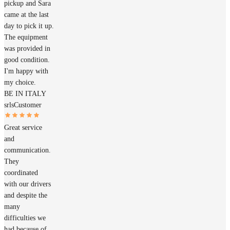
pickup and Sara
came at the last
day to pick it up.
The equipment
was provided in
good condition.
I'm happy with
my choice.
BE IN ITALY
srls
Customer
Great service
and
communication.
They
coordinated
with our drivers
and despite the
many
difficulties we
had because of