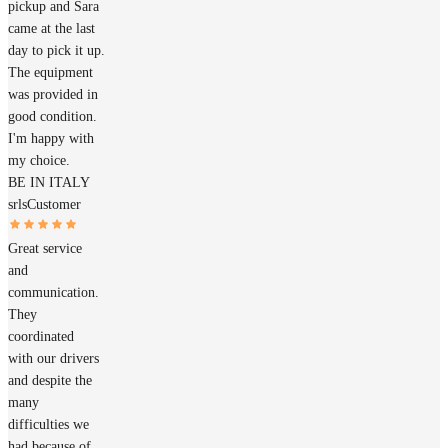
pickup and Sara
came at the last
day to pick it up.
The equipment
was provided in
good condition.
I'm happy with
my choice.
BE IN ITALY
srls
Customer
Great service
and
communication.
They
coordinated
with our drivers
and despite the
many
difficulties we
had because of