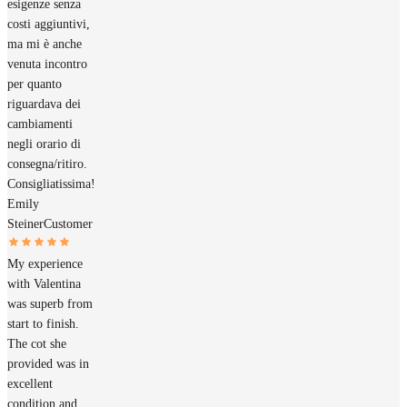
esigenze senza
costi aggiuntivi,
ma mi è anche
venuta incontro
per quanto
riguardava dei
cambiamenti
negli orario di
consegna/ritiro.
Consigliatissima!
Emily
Steiner
Customer
My experience
with Valentina
was superb from
start to finish.
The cot she
provided was in
excellent
condition and