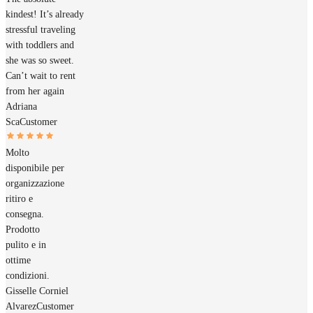
kindest! It’s already
stressful traveling
with toddlers and
she was so sweet.
Can’t wait to rent
from her again
Adriana
Sca
Customer
Molto
disponibile per
organizzazione
ritiro e
consegna.
Prodotto
pulito e in
ottime
condizioni.
Gisselle Corniel
Alvarez
Customer