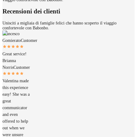
Recensioni dei clienti
Unisciti a migliaia di famiglie felici che hanno scoperto il viaggio
confortevole con Babonbo.
Francesco
Gomierato
Customer
Great service!
Brianna
Norris
Customer
Valentina made
this experience
easy! She was a
great
communicator
and even
offered to help
out when we
were unsure