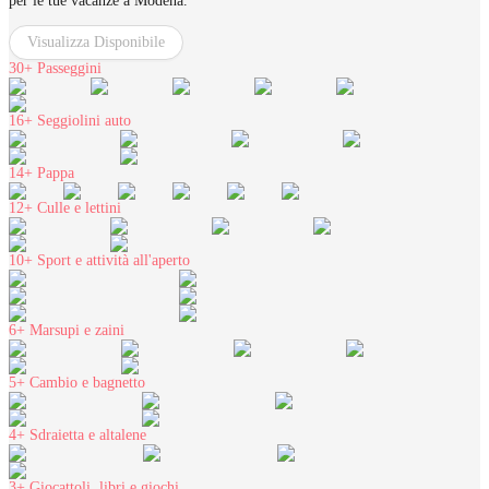
per le tue vacanze a Modena.
Visualizza Disponibile
30+
Passeggini
16+
Seggiolini auto
14+
Pappa
12+
Culle e lettini
10+
Sport e attività all'aperto
6+
Marsupi e zaini
5+
Cambio e bagnetto
4+
Sdraietta e altalene
3+
Giocattoli, libri e giochi