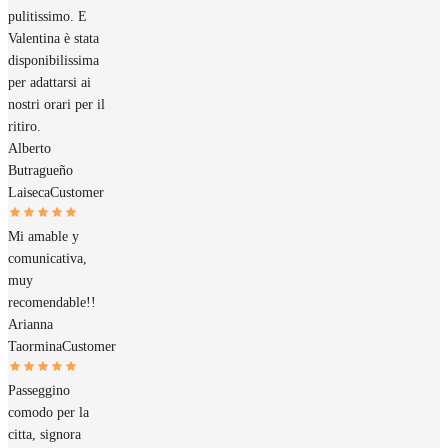
pulitissimo. E
Valentina è stata
disponibilissima
per adattarsi ai
nostri orari per il
ritiro.
Alberto
Butragueño
Laiseca
Customer
Mi amable y
comunicativa,
muy
recomendable!!
Arianna
Taormina
Customer
Passeggino
comodo per la
citta, signora