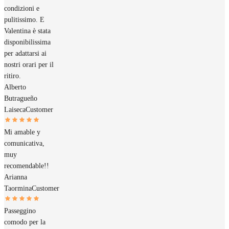
condizioni e
pulitissimo. E
Valentina è stata
disponibilissima
per adattarsi ai
nostri orari per il
ritiro.
Alberto
Butragueño
Laiseca
Customer
Mi amable y
comunicativa,
muy
recomendable!!
Arianna
Taormina
Customer
Passeggino
comodo per la