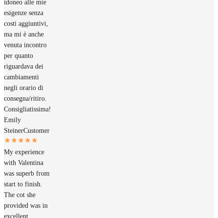
idoneo alle mie
esigenze senza
costi aggiuntivi,
ma mi è anche
venuta incontro
per quanto
riguardava dei
cambiamenti
negli orario di
consegna/ritiro.
Consigliatissima!
Emily
Steiner
Customer
My experience
with Valentina
was superb from
start to finish.
The cot she
provided was in
excellent