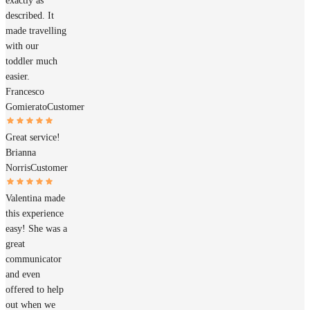
exactly as
described. It
made travelling
with our
toddler much
easier.
Francesco
Gomierato
Customer
Great service!
Brianna
Norris
Customer
Valentina made
this experience
easy! She was a
great
communicator
and even
offered to help
out when we