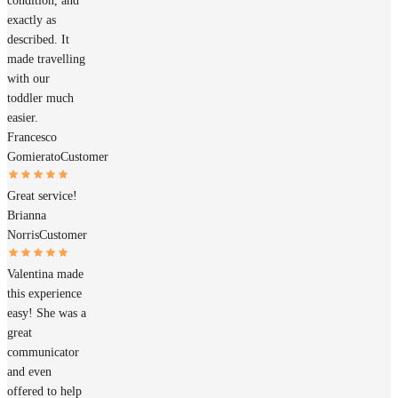
condition, and
exactly as
described. It
made travelling
with our
toddler much
easier.
Francesco
Gomierato
Customer
Great service!
Brianna
Norris
Customer
Valentina made
this experience
easy! She was a
great
communicator
and even
offered to help