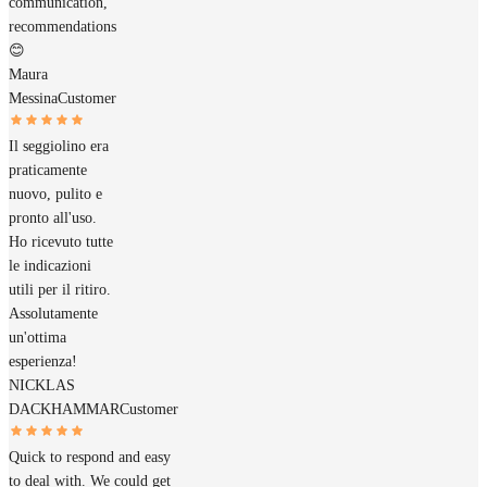
communication,
recommendations
😊
Maura
Messina
Customer
Il seggiolino era
praticamente
nuovo, pulito e
pronto all'uso.
Ho ricevuto tutte
le indicazioni
utili per il ritiro.
Assolutamente
un'ottima
esperienza!
NICKLAS
DACKHAMMAR
Customer
Quick to respond and easy
to deal with. We could get