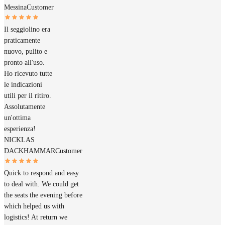
Messina
Customer
Il seggiolino era
praticamente
nuovo, pulito e
pronto all'uso.
Ho ricevuto tutte
le indicazioni
utili per il ritiro.
Assolutamente
un'ottima
esperienza!
NICKLAS
DACKHAMMAR
Customer
Quick to respond and easy
to deal with. We could get
the seats the evening before
which helped us with
logistics! At return we