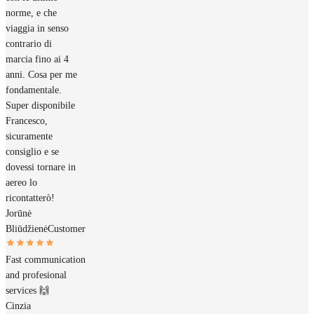
norme, e che
viaggia in senso
contrario di
marcia fino ai 4
anni. Cosa per me
fondamentale.
Super disponibile
Francesco,
sicuramente
consiglio e se
dovessi tornare in
aereo lo
ricontatterò!
Jorūnė
Bliūdžienė
Customer
Fast communication
and profesional
services 🙌
Cinzia