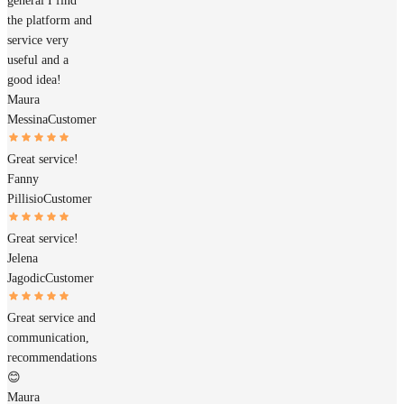
general I find
the platform and
service very
useful and a
good idea!
Maura
Messina
Customer
Great service!
Fanny
Pillisio
Customer
Great service!
Jelena
Jagodic
Customer
Great service and
communication,
recommendations
😊
Maura