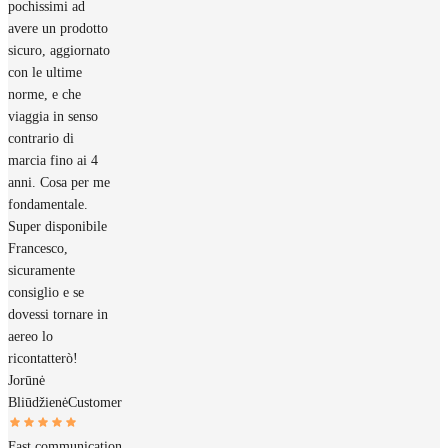
pochissimi ad
avere un prodotto
sicuro, aggiornato
con le ultime
norme, e che
viaggia in senso
contrario di
marcia fino ai 4
anni. Cosa per me
fondamentale.
Super disponibile
Francesco,
sicuramente
consiglio e se
dovessi tornare in
aereo lo
ricontatterò!
Jorūnė
Bliūdžienė
Customer
Fast communication