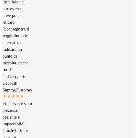
installare un
box esterno
dove poter
ritirare
/riconsegnare il
seggiolino,o in
alternativa
indicare un
punto di
raccolta ,anche
fuori
dall'aeroporto.
Deborah
Summa
Customer
Francesco è stato
prezioso,
paziente e
impeccabile!
Grazie infinite
per tutto!