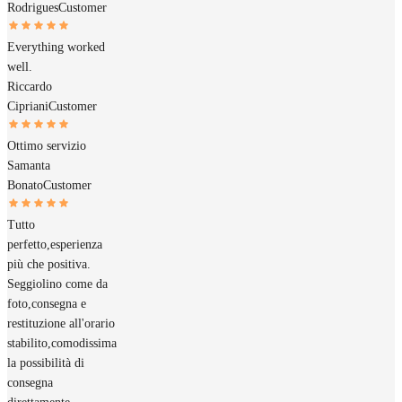
Rodrigues
Customer
Everything worked
well.
Riccardo
Cipriani
Customer
Ottimo servizio
Samanta
Bonato
Customer
Tutto
perfetto,esperienza
più che positiva.
Seggiolino come da
foto,consegna e
restituzione all'orario
stabilito,comodissima
la possibilità di
consegna