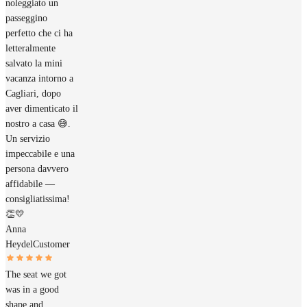
noleggiato un
passeggino
perfetto che ci ha
letteralmente
salvato la mini
vacanza intorno a
Cagliari, dopo
aver dimenticato il
nostro a casa 😅.
Un servizio
impeccabile e una
persona davvero
affidabile —
consigliatissima!
👏💛
Anna
Heydel
Customer
The seat we got
was in a good
shape and