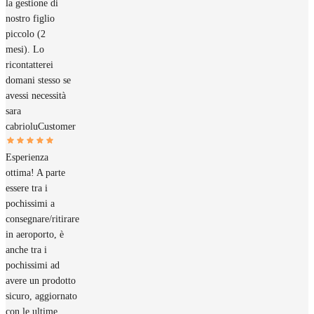
la gestione di
nostro figlio
piccolo (2
mesi). Lo
ricontatterei
domani stesso se
avessi necessità
sara
cabriolu
Customer
Esperienza
ottima! A parte
essere tra i
pochissimi a
consegnare/ritirare
in aeroporto, è
anche tra i
pochissimi ad
avere un prodotto
sicuro, aggiornato
con le ultime