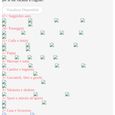
per le tue vacanze a Cagliari.
Visualizza Disponibile
67+
Seggiolini auto
24+
Passeggini
11+
Culle e lettini
5+
Pappa
4+
Marsupi e zaini
3+
Cambio e bagnetto
3+
Giocattoli, libri e giochi
3+
Sdraietta e altalene
3+
Sport e attività all'aperto
2+
Casa e Sicurezza