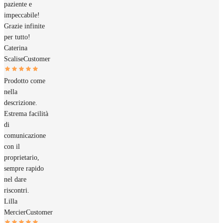
paziente e
impeccabile!
Grazie infinite
per tutto!
Caterina
Scalise
Customer
Prodotto come
nella
descrizione.
Estrema facilità
di
comunicazione
con il
proprietario,
sempre rapido
nel dare
riscontri.
Lilla
Mercier
Customer