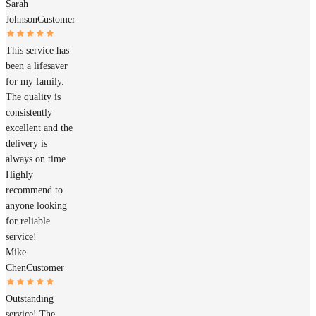
Sarah
Johnson
Customer
This service has
been a lifesaver
for my family.
The quality is
consistently
excellent and the
delivery is
always on time.
Highly
recommend to
anyone looking
for reliable
service!
Mike
Chen
Customer
Outstanding
service! The