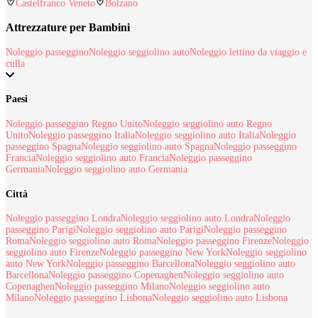
Castelfranco Veneto
Bolzano
Attrezzature per Bambini
Noleggio passeggino
Noleggio seggiolino auto
Noleggio lettino da viaggio e
culla
Paesi
Noleggio passeggino Regno Unito
Noleggio seggiolino auto Regno
Unito
Noleggio passeggino Italia
Noleggio seggiolino auto Italia
Noleggio
passeggino Spagna
Noleggio seggiolino auto Spagna
Noleggio passeggino
Francia
Noleggio seggiolino auto Francia
Noleggio passeggino
Germania
Noleggio seggiolino auto Germania
Città
Noleggio passeggino Londra
Noleggio seggiolino auto Londra
Noleggio
passeggino Parigi
Noleggio seggiolino auto Parigi
Noleggio passeggino
Roma
Noleggio seggiolino auto Roma
Noleggio passeggino Firenze
Noleggio
seggiolino auto Firenze
Noleggio passeggino New York
Noleggio seggiolino
auto New York
Noleggio passeggino Barcellona
Noleggio seggiolino auto
Barcellona
Noleggio passeggino Copenaghen
Noleggio seggiolino auto
Copenaghen
Noleggio passeggino Milano
Noleggio seggiolino auto
Milano
Noleggio passeggino Lisbona
Noleggio seggiolino auto Lisbona