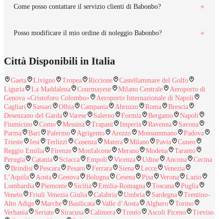
Come posso contattare il servizio clienti di Babonbo?
Posso modificare il mio ordine di noleggio Babonbo?
Città Disponibili in Italia
Gaeta
Livigno
Tropea
Riccione
Castellammare del Golfo
Liguria
La Maddalena
Courmayeur
Milano Centrale
Aeroporto di
Genova «Cristoforo Colombo»
Aeroporto Internazionale di Napoli
Cagliari
Sassari
Olbia
Campania
Abruzzo
Roma
Brescia
Desenzano del Garda
Varese
Salerno
Formia
Bergamo
Napoli
Fiumicino
Como
Messina
Trapani
Imperia
Ravenna
Savona
Parma
Bari
Palermo
Agrigento
Arezzo
Monsummano
Padova
Trieste
Iesi
Terlizzi
Cosenza
Matera
Milano
Pavia
Cuneo
Reggio Emilia
Firenze
Monfalcone
Merano
Modena
Taranto
Perugia
Catania
Sciacca
Empoli
Vicenza
Udine
Ancona
Cecina
Brindisi
Pescara
Pesaro
Ferrara
Siena
Lecce
Venezia
L’Aquila
Aosta
Genova
Bologna
Cesena
Pisa
Verona
Lazio
Lombardia
Piemonte
Sicilia
Emilia-Romagna
Toscana
Puglia
Veneto
Friuli Venezia Giulia
Calabria
Umbria
Sardegna
Trentino-
Alto Adige
Marche
Basilicata
Valle d’Aosta
Alghero
Torino
Verbania
Seriate
Siracusa
Calimera
Trento
Ascoli Piceno
Treviso