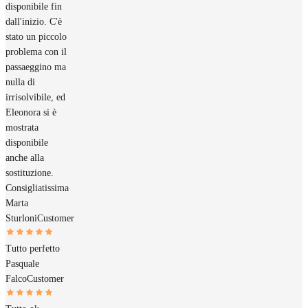
disponibile fin
dall'inizio. C'è
stato un piccolo
problema con il
passaeggino ma
nulla di
irrisolvibile, ed
Eleonora si è
mostrata
disponibile
anche alla
sostituzione.
Consigliatissima
Marta
Sturloni
Customer
Tutto perfetto
Pasquale
Falco
Customer