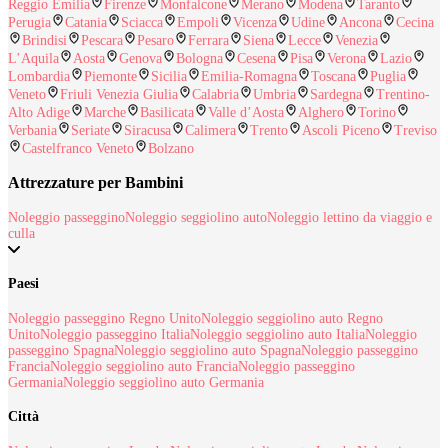
Reggio Emilia
Firenze
Monfalcone
Merano
Modena
Taranto
Perugia
Catania
Sciacca
Empoli
Vicenza
Udine
Ancona
Cecina
Brindisi
Pescara
Pesaro
Ferrara
Siena
Lecce
Venezia
L’Aquila
Aosta
Genova
Bologna
Cesena
Pisa
Verona
Lazio
Lombardia
Piemonte
Sicilia
Emilia-Romagna
Toscana
Puglia
Veneto
Friuli Venezia Giulia
Calabria
Umbria
Sardegna
Trentino-
Alto Adige
Marche
Basilicata
Valle d’Aosta
Alghero
Torino
Verbania
Seriate
Siracusa
Calimera
Trento
Ascoli Piceno
Treviso
Castelfranco Veneto
Bolzano
Attrezzature per Bambini
Noleggio passeggino
Noleggio seggiolino auto
Noleggio lettino da viaggio e
culla
Paesi
Noleggio passeggino Regno Unito
Noleggio seggiolino auto Regno
Unito
Noleggio passeggino Italia
Noleggio seggiolino auto Italia
Noleggio
passeggino Spagna
Noleggio seggiolino auto Spagna
Noleggio passeggino
Francia
Noleggio seggiolino auto Francia
Noleggio passeggino
Germania
Noleggio seggiolino auto Germania
Città