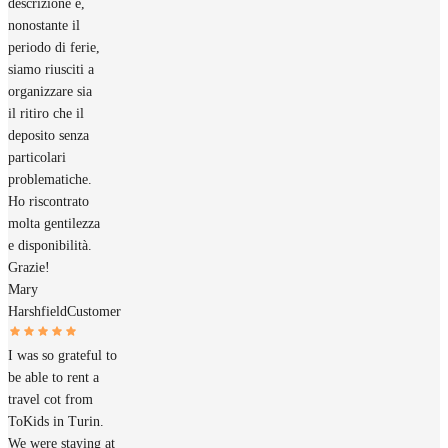
descrizione e,
nonostante il
periodo di ferie,
siamo riusciti a
organizzare sia
il ritiro che il
deposito senza
particolari
problematiche.
Ho riscontrato
molta gentilezza
e disponibilità.
Grazie!
Mary
Harshfield
Customer
I was so grateful to
be able to rent a
travel cot from
ToKids in Turin.
We were staying at