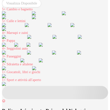
Visualizza Disponibile
5+
Cambio e bagnetto
5+
Culle e lettini
4+
Marsupi e zaini
4+
Pappa
4+
Seggiolini auto
3+
Passeggini
2+
Sdraietta e altalene
1+
Giocattoli, libri e giochi
1+
Sport e attività all'aperto