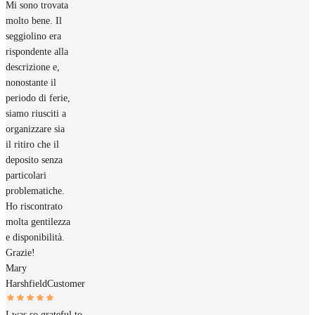
Mi sono trovata
molto bene. Il
seggiolino era
rispondente alla
descrizione e,
nonostante il
periodo di ferie,
siamo riusciti a
organizzare sia
il ritiro che il
deposito senza
particolari
problematiche.
Ho riscontrato
molta gentilezza
e disponibilità.
Grazie!
Mary
Harshfield
Customer
I was so grateful to