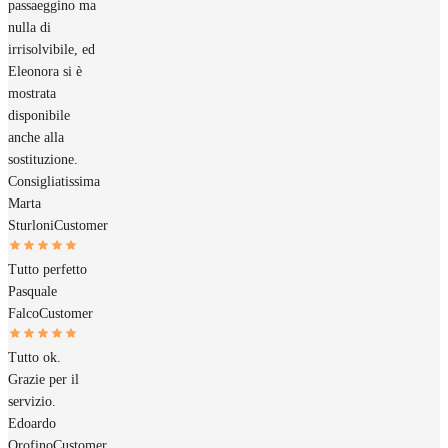
passaeggino ma
nulla di
irrisolvibile, ed
Eleonora si è
mostrata
disponibile
anche alla
sostituzione.
Consigliatissima
Marta
Sturloni
Customer
Tutto perfetto
Pasquale
Falco
Customer
Tutto ok.
Grazie per il
servizio.
Edoardo
Orofino
Customer