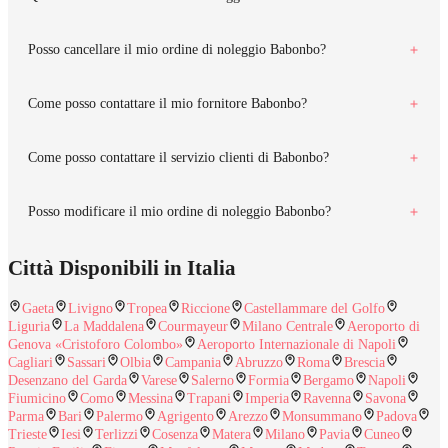
Posso cancellare il mio ordine di noleggio Babonbo?
Come posso contattare il mio fornitore Babonbo?
Come posso contattare il servizio clienti di Babonbo?
Posso modificare il mio ordine di noleggio Babonbo?
Città Disponibili in Italia
Gaeta
Livigno
Tropea
Riccione
Castellammare del Golfo
Liguria
La Maddalena
Courmayeur
Milano Centrale
Aeroporto di
Genova «Cristoforo Colombo»
Aeroporto Internazionale di Napoli
Cagliari
Sassari
Olbia
Campania
Abruzzo
Roma
Brescia
Desenzano del Garda
Varese
Salerno
Formia
Bergamo
Napoli
Fiumicino
Como
Messina
Trapani
Imperia
Ravenna
Savona
Parma
Bari
Palermo
Agrigento
Arezzo
Monsummano
Padova
Trieste
Iesi
Terlizzi
Cosenza
Matera
Milano
Pavia
Cuneo