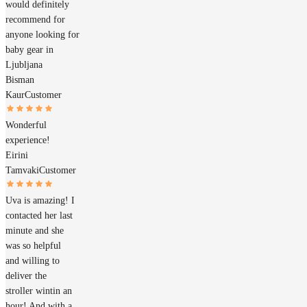
would definitely
recommend for
anyone looking for
baby gear in
Ljubljana
Bisman
Kaur
Customer
Wonderful
experience!
Eirini
Tamvaki
Customer
Uva is amazing! I
contacted her last
minute and she
was so helpful
and willing to
deliver the
stroller wintin an
hour! And with a