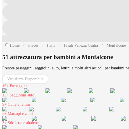
Home
Places
Italia
Friuli Venezia Giulia
Monfalcone
51 attrezzatura per bambini a Monfalcone
Prenota passeggini, seggiolini auto, lettini e molti altri articoli per bambini 
Visualizza Disponibile
16+
Passeggini
11+
Seggiolini auto
9+
Culle e lettini
5+
Marsupi e zaini
3+
Sdraietta e altalene