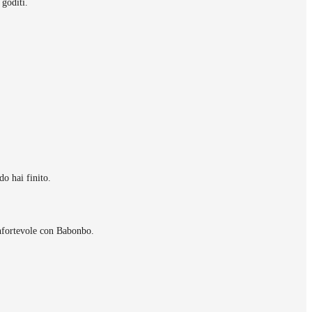
 goditi.
do hai finito.
onfortevole con Babonbo.