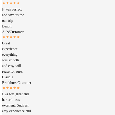
It was perfect
and save us for
our trip
Benoit
Aubé
Customer
Great
experience
everything
was smooth
and easy will
reuse for sure.
Claudia
Brinkhurst
Customer
Uva was great and
her crib was
excellent. Such an
easy experience and