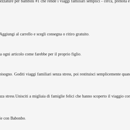
rezzature per bambini #1 che rende i viaggi familiari semplici - cerca, prenota e
Aggiungi al carrello e scegli consegna o ritiro gratuito.
tta ogni articolo come farebbe per il proprio figlio.
bisogno. Goditi viaggi familiari senza stress, poi restituisci semplicemente quan
za stress.
Unisciti a migliaia di famiglie felici che hanno scoperto il viaggio c
ole con Babonbo.