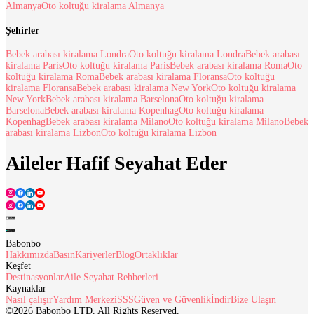
Almanya
Oto koltuğu kiralama Almanya
Şehirler
Bebek arabası kiralama Londra
Oto koltuğu kiralama Londra
Bebek arabası
kiralama Paris
Oto koltuğu kiralama Paris
Bebek arabası kiralama Roma
Oto
koltuğu kiralama Roma
Bebek arabası kiralama Floransa
Oto koltuğu
kiralama Floransa
Bebek arabası kiralama New York
Oto koltuğu kiralama
New York
Bebek arabası kiralama Barselona
Oto koltuğu kiralama
Barselona
Bebek arabası kiralama Kopenhag
Oto koltuğu kiralama
Kopenhag
Bebek arabası kiralama Milano
Oto koltuğu kiralama Milano
Bebek
arabası kiralama Lizbon
Oto koltuğu kiralama Lizbon
Aileler Hafif Seyahat Eder
Babonbo
Hakkımızda
Basın
Kariyerler
Blog
Ortaklıklar
Keşfet
Destinasyonlar
Aile Seyahat Rehberleri
Kaynaklar
Nasıl çalışır
Yardım Merkezi
SSS
Güven ve Güvenlik
İndir
Bize Ulaşın
©2026 Babonbo LTD. All Rights Reserved.