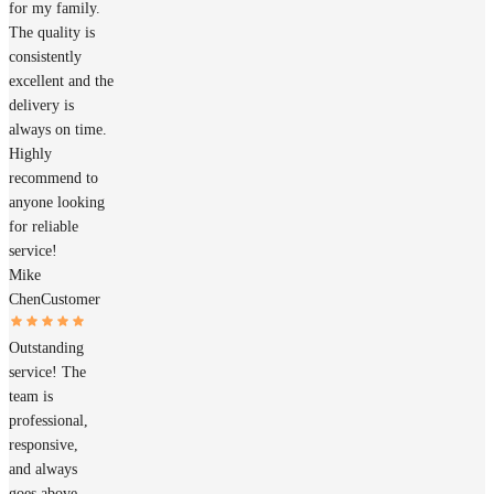
for my family.
The quality is
consistently
excellent and the
delivery is
always on time.
Highly
recommend to
anyone looking
for reliable
service!
Mike
Chen
Customer
Outstanding
service! The
team is
professional,
responsive,
and always
goes above