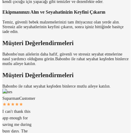
kendi çocuğu için yapacağı gibi temizler ve dezenfekte eder.
Ekipmanınızı Alın ve Seyahatinizin Keyfini Çıkarın
Temiz, güvenli bebek malzemelerinizi tam ihtiyacınız olan yerde alın.
Stressiz aile seyahatlerinin keyfini çıkarın, sonra işiniz bittiğinde basitçe
iade edin.
Müşteri Değerlendirmeleri
Babonbo'nun ailelerin daha hafif, güvenli ve stressiz seyahat etmelerine
nasıl yardımcı olduğunu görün.
Babonbo ile rahat seyahat keşfeden binlerce
mutlu aileye katılın.
Müşteri Değerlendirmeleri
Babonbo ile rahat seyahat keşfeden binlerce mutlu aileye katılın.
James
Suparman
Customer
I can't thank this
app enough for
saving me during
busy days. The