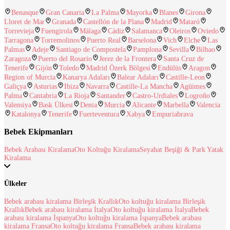
Benasque
Gran Canaria
La Palma
Mayorka
Blanes
Girona
Lloret de Mar
Granada
Castellón de la Plana
Madrid
Mataró
Torrevieja
Fuengirola
Málaga
Cádiz
Salamanca
Oleiros
Oviedo
Tarragona
Torremolinos
Puerto Real
Barselona
Vich
Elche
Las
Palmas
Adeje
Santiago de Compostela
Pamplona
Sevilla
Bilbao
Zaragoza
Puerto del Rosario
Jerez de la Frontera
Santa Cruz de
Tenerife
Gijón
Toledo
Madrid Özerk Bölgesi
Endülüs
Aragon
Region of Murcia
Kanarya Adaları
Balear Adaları
Castille-Leon
Galiçya
Asturias
Ibiza
Navarra
Castille-La Mancha
Agüimes
Palma
Cantabria
La Rioja
Santander
Castro-Urdiales
Logroño
Valensiya
Bask Ülkesi
Denia
Murcia
Alicante
Marbella
Valencia
Katalonya
Tenerife
Fuerteventura
Xabya
Empuriabrava
Bebek Ekipmanları
Bebek Arabası Kiralama
Oto Koltuğu Kiralama
Seyahat Beşiği & Park Yatak
Kiralama
Ülkeler
Bebek arabası kiralama Birleşik Krallık
Oto koltuğu kiralama Birleşik
Krallık
Bebek arabası kiralama İtalya
Oto koltuğu kiralama İtalya
Bebek
arabası kiralama İspanya
Oto koltuğu kiralama İspanya
Bebek arabası
kiralama Fransa
Oto koltuğu kiralama Fransa
Bebek arabası kiralama