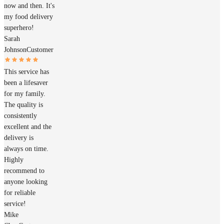
now and then. It's
my food delivery
superhero!
Sarah
Johnson
Customer
This service has
been a lifesaver
for my family.
The quality is
consistently
excellent and the
delivery is
always on time.
Highly
recommend to
anyone looking
for reliable
service!
Mike