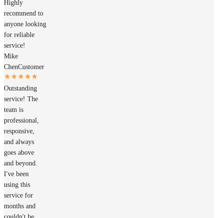
Highly
recommend to
anyone looking
for reliable
service!
Mike
Chen
Customer
Outstanding
service! The
team is
professional,
responsive,
and always
goes above
and beyond.
I've been
using this
service for
months and
couldn't be