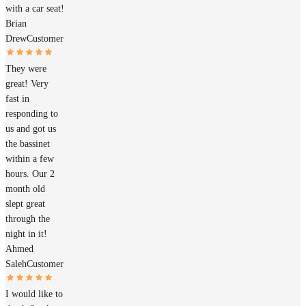
with a car seat!
Brian
Drew
Customer
They were
great! Very
fast in
responding to
us and got us
the bassinet
within a few
hours. Our 2
month old
slept great
through the
night in it!
Ahmed
Saleh
Customer
I would like to