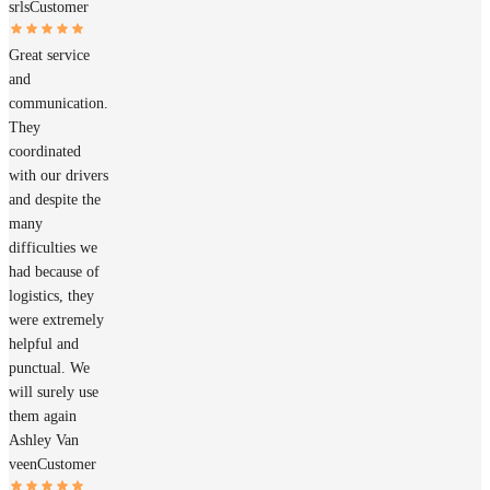
srls
Customer
Great service
and
communication.
They
coordinated
with our drivers
and despite the
many
difficulties we
had because of
logistics, they
were extremely
helpful and
punctual. We
will surely use
them again
Ashley Van
veen
Customer