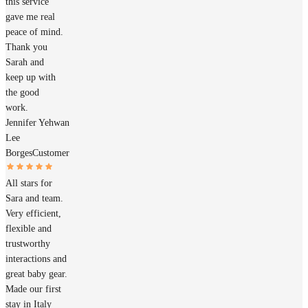
this service
gave me real
peace of mind.
Thank you
Sarah and
keep up with
the good
work.
Jennifer Yehwan
Lee
Borges
Customer
All stars for
Sara and team.
Very efficient,
flexible and
trustworthy
interactions and
great baby gear.
Made our first
stay in Italy