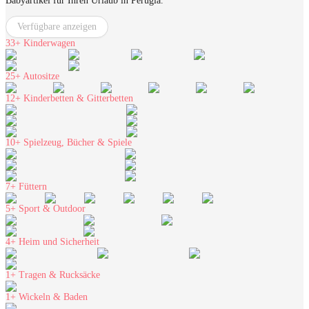
Babyartikel für Ihren Urlaub in Perugia.
Verfügbare anzeigen
33+
Kinderwagen
25+
Autositze
12+
Kinderbetten & Gitterbetten
10+
Spielzeug, Bücher & Spiele
7+
Füttern
5+
Sport & Outdoor
4+
Heim und Sicherheit
1+
Tragen & Rucksäcke
1+
Wickeln & Baden