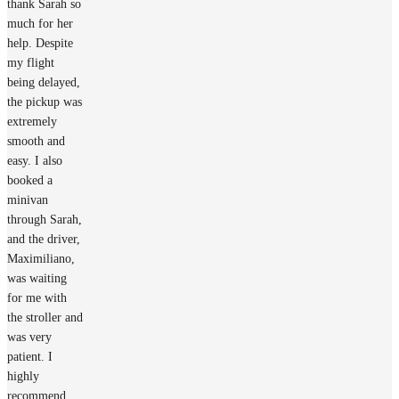
thank Sarah so
much for her
help. Despite
my flight
being delayed,
the pickup was
extremely
smooth and
easy. I also
booked a
minivan
through Sarah,
and the driver,
Maximiliano,
was waiting
for me with
the stroller and
was very
patient. I
highly
recommend