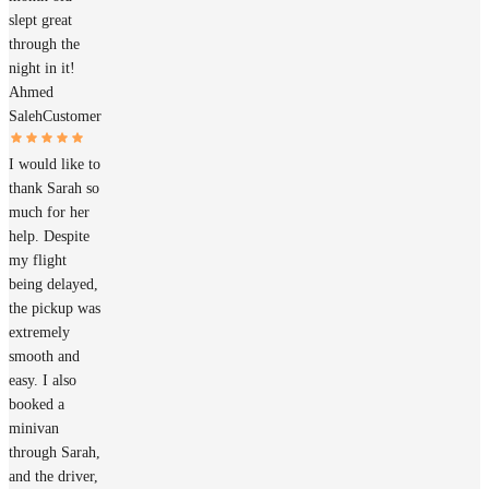
slept great
through the
night in it!
Ahmed
Saleh
Customer
I would like to
thank Sarah so
much for her
help. Despite
my flight
being delayed,
the pickup was
extremely
smooth and
easy. I also
booked a
minivan
through Sarah,
and the driver,