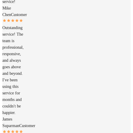
service!
Mike
Chen
Customer
Outstanding
service! The
team is
professional,
responsive,
and always
goes above
and beyond.
I've been
using this
service for
months and
couldn't be
happier.
James
Suparman
Customer