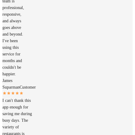
team is
professional,
responsive,
and always
goes above
and beyond.
I've been
using this
service for
months and
couldn't be
happier.
James
Suparman
Customer
I can't thank this
app enough for
saving me during
busy days. The
variety of
restaurants is