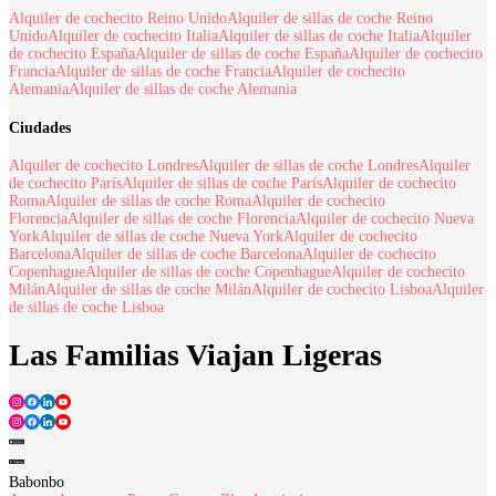
Alquiler de cochecito Reino Unido
Alquiler de sillas de coche Reino
Unido
Alquiler de cochecito Italia
Alquiler de sillas de coche Italia
Alquiler
de cochecito España
Alquiler de sillas de coche España
Alquiler de cochecito
Francia
Alquiler de sillas de coche Francia
Alquiler de cochecito
Alemania
Alquiler de sillas de coche Alemania
Ciudades
Alquiler de cochecito Londres
Alquiler de sillas de coche Londres
Alquiler
de cochecito París
Alquiler de sillas de coche París
Alquiler de cochecito
Roma
Alquiler de sillas de coche Roma
Alquiler de cochecito
Florencia
Alquiler de sillas de coche Florencia
Alquiler de cochecito Nueva
York
Alquiler de sillas de coche Nueva York
Alquiler de cochecito
Barcelona
Alquiler de sillas de coche Barcelona
Alquiler de cochecito
Copenhague
Alquiler de sillas de coche Copenhague
Alquiler de cochecito
Milán
Alquiler de sillas de coche Milán
Alquiler de cochecito Lisboa
Alquiler
de sillas de coche Lisboa
Las Familias Viajan Ligeras
Babonbo