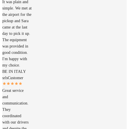
It was plain and
simple. We met at
the airport for the
pickup and Sara
came at the last
day to pick it up.
The equipment
was provided in
good condition.
I'm happy with
my choice.
BE IN ITALY
srls
Customer
Great service
and
communication.
They
coordinated
with our drivers
and despite the