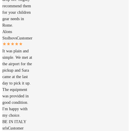
recommend them
for your children
gear needs in
Rome.
Alons
Stolbovs
Customer
It was plain and
simple. We met at
the airport for the
pickup and Sara
came at the last
day to pick it up.
The equipment
was provided in
good condition.
I'm happy with
my choice.
BE IN ITALY
srls
Customer