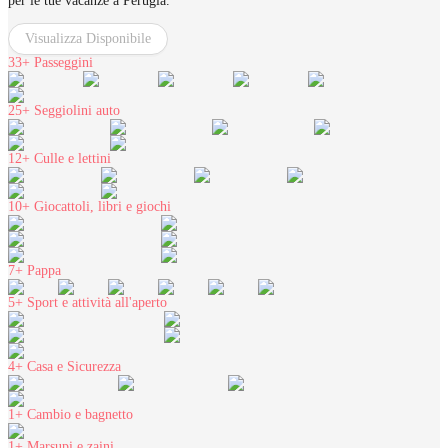
per le tue vacanze a Perugia.
Visualizza Disponibile
33+
Passeggini
25+
Seggiolini auto
12+
Culle e lettini
10+
Giocattoli, libri e giochi
7+
Pappa
5+
Sport e attività all'aperto
4+
Casa e Sicurezza
1+
Cambio e bagnetto
1+
Marsupi e zaini