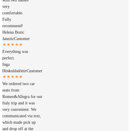
with two babies
very
comfortable.
Fully
recommend!
Helena Bozic
Janezic
Customer
Everything was
perfect.
Inga
Höskuldsdóttir
Customer
We ordered two car
seats from
Romeo&Allegra for our
Italy trip and it was
very convenient. We
communicated via text,
which made pick up
and drop off at the