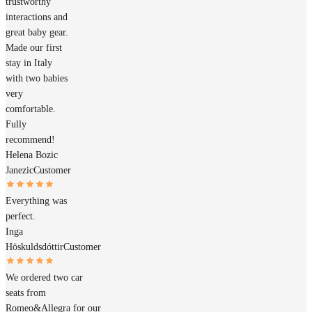
trustworthy
interactions and
great baby gear.
Made our first
stay in Italy
with two babies
very
comfortable.
Fully
recommend!
Helena Bozic
Janezic
Customer
Everything was
perfect.
Inga
Höskuldsdóttir
Customer
We ordered two car
seats from
Romeo&Allegra for our