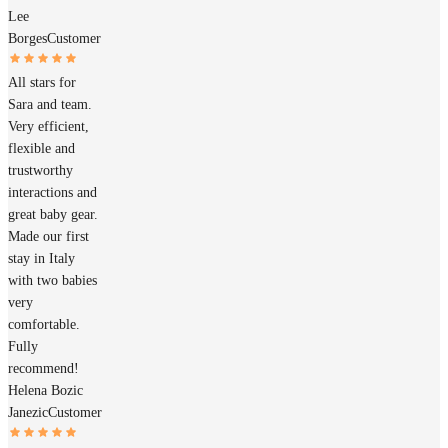
Lee
Borges
Customer
All stars for
Sara and team.
Very efficient,
flexible and
trustworthy
interactions and
great baby gear.
Made our first
stay in Italy
with two babies
very
comfortable.
Fully
recommend!
Helena Bozic
Janezic
Customer