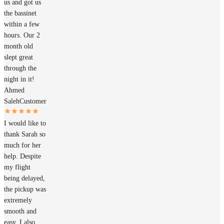
us and got us
the bassinet
within a few
hours. Our 2
month old
slept great
through the
night in it!
Ahmed
Saleh
Customer
I would like to
thank Sarah so
much for her
help. Despite
my flight
being delayed,
the pickup was
extremely
smooth and
easy. I also